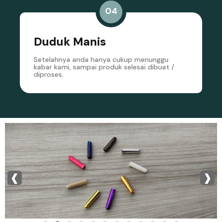
04
Duduk Manis
Setelahnya anda hanya cukup menunggu
kabar kami, sampai produk selesai dibuat /
diproses.
‹
›