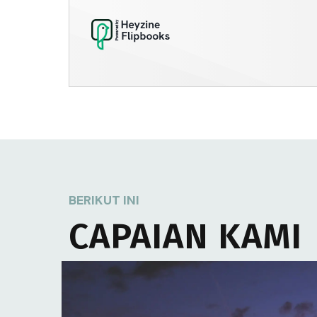
Sabuk PDH Hitam Polri
By
Gilang
|
24
Jun, 25
BERIKUT INI
CAPAIAN KAMI