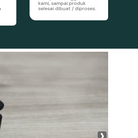
kami, sampai produk
a
selesai dibuat / diproses.
›