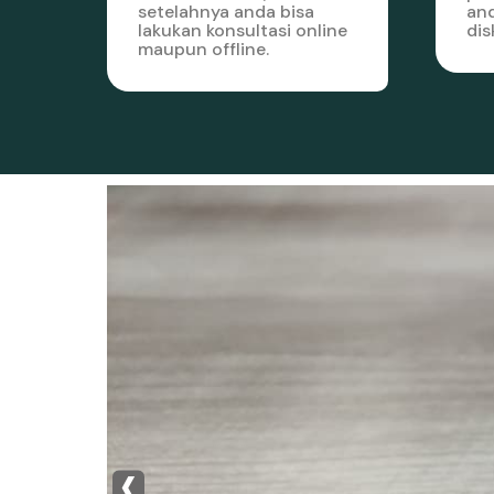
setelahnya anda bisa
and
lakukan konsultasi online
dis
maupun offline.
‹