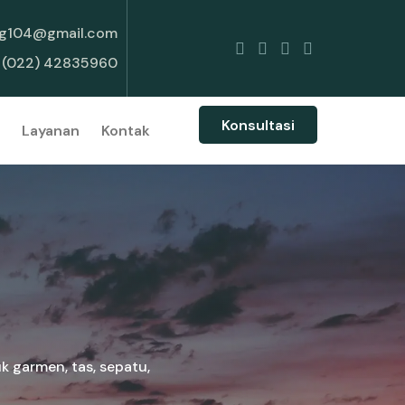
g104@gmail.com
(022) 42835960
Konsultasi
Layanan
Kontak
k garmen, tas, sepatu,