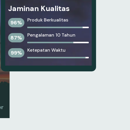
Jaminan Kualitas
Produk Berkualitas
96
%
Pengalaman 10 Tahun
87
%
Ketepatan Waktu
99
%
er