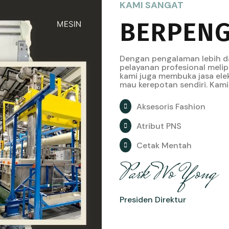
KAMI SANGAT
BERPEN
Dengan pengalaman lebih d
pelayanan profesional melipu
kami juga membuka jasa ele
mau kerepotan sendiri. Kami 
Aksesoris Fashion
Atribut PNS
Cetak Mentah
Park Wo Yong
Presiden Direktur