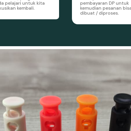
a pelajari untuk kita
pembayaran DP untuk
kusikan kembali.
kemudian pesanan bis
dibuat / diproses.