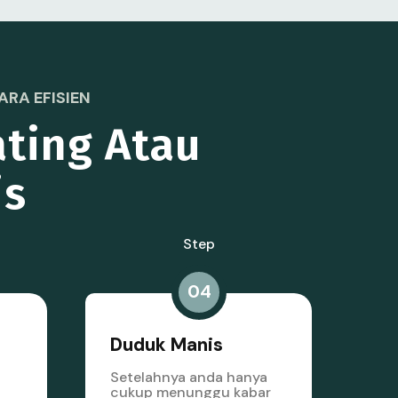
RA EFISIEN
ating Atau
is
Step
04
Duduk Manis
Setelahnya anda hanya
cukup menunggu kabar