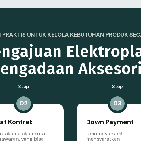
 PRAKTIS UNTUK KELOLA KEBUTUHAN PRODUK SECA
ngajuan Elektropl
engadaan Aksesor
Step
Step
02
03
at Kontrak
Down Payment
i akan ajukan surat
Umumnya kami
awaran, yang bisa
mensyaratkan