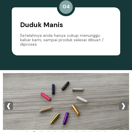
04
Duduk Manis
Setelahnya anda hanya cukup menunggu
kabar kami, sampai produk selesai dibuat /
diproses.
‹
›