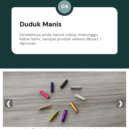
04
Duduk Manis
Setelahnya anda hanya cukup menunggu
kabar kami, sampai produk selesai dibuat /
diproses.
‹
›