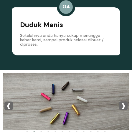
04
Duduk Manis
Setelahnya anda hanya cukup menunggu
kabar kami, sampai produk selesai dibuat /
diproses.
‹
›