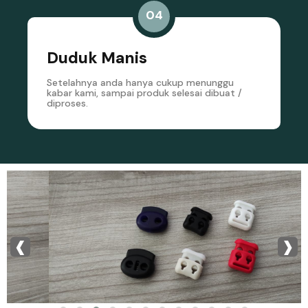
04
Duduk Manis
Setelahnya anda hanya cukup menunggu
kabar kami, sampai produk selesai dibuat /
diproses.
‹
›