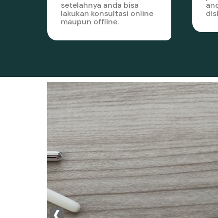
setelahnya anda bisa
and
lakukan konsultasi online
dis
maupun offline.
‹