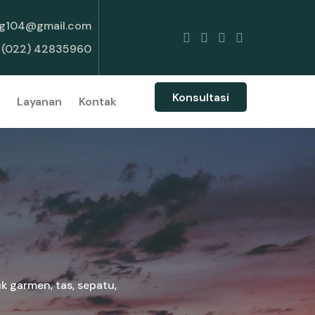
g104@gmail.com
(022) 42835960
Konsultasi
Layanan
Kontak
k garmen, tas, sepatu,