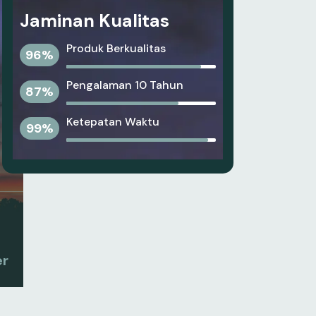
Jaminan Kualitas
Produk Berkualitas
96
%
Pengalaman 10 Tahun
87
%
Ketepatan Waktu
99
%
er