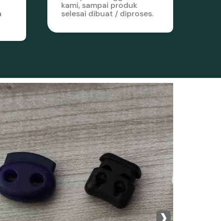
kami, sampai produk
a
selesai dibuat / diproses.
›