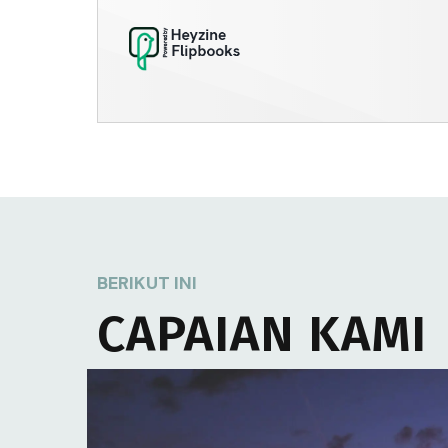
Sabuk PDH Hitam Polri
By
Gilang
|
24
Jun, 25
BERIKUT INI
CAPAIAN KAMI