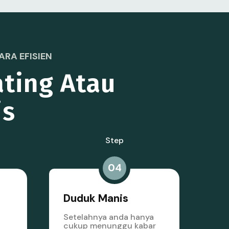
RA EFISIEN
ating Atau
is
Step
04
Duduk Manis
Setelahnya anda hanya
cukup menunggu kabar