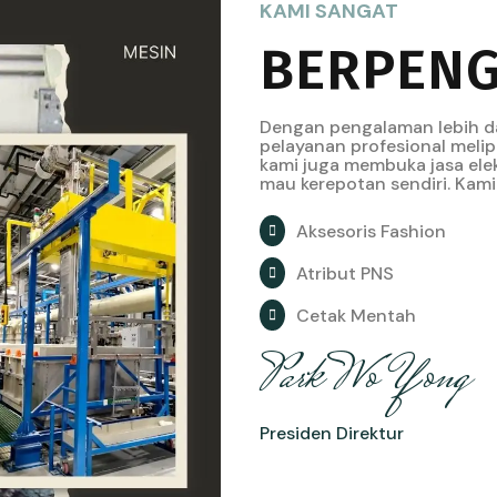
KAMI SANGAT
BERPEN
Dengan pengalaman lebih d
pelayanan profesional melipu
kami juga membuka jasa ele
mau kerepotan sendiri. Kami 
Aksesoris Fashion
Atribut PNS
Cetak Mentah
Park Wo Yong
Presiden Direktur