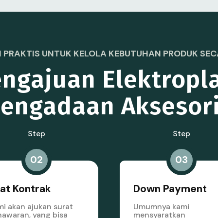
 PRAKTIS UNTUK KELOLA KEBUTUHAN PRODUK SECA
ngajuan Elektropl
engadaan Aksesor
Step
Step
02
03
at Kontrak
Down Payment
i akan ajukan surat
Umumnya kami
awaran, yang bisa
mensyaratkan