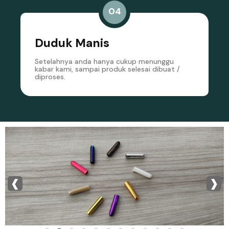
04
Duduk Manis
Setelahnya anda hanya cukup menunggu
kabar kami, sampai produk selesai dibuat /
diproses.
‹
›