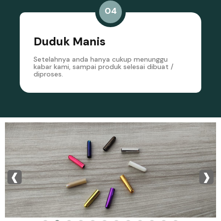
04
Duduk Manis
Setelahnya anda hanya cukup menunggu
kabar kami, sampai produk selesai dibuat /
diproses.
‹
›