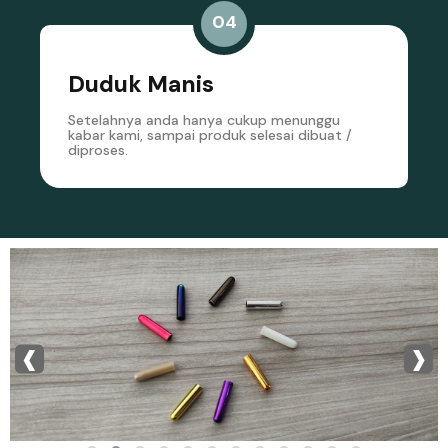
04
Duduk Manis
Setelahnya anda hanya cukup menunggu
kabar kami, sampai produk selesai dibuat /
diproses.
‹
›